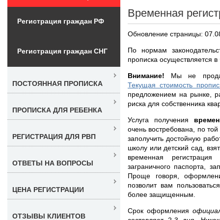
Временная регист
Регистрация граждан РФ
Обновление страницы: 07.0
По нормам законодательс
Регистрация граждан СНГ
прописка осуществляется в
Внимание!
Мы не продает
ПОСТОЯННАЯ ПРОПИСКА
Текущая стоимость пропис
предложением на рынке, р
риска для собственника ква
ПРОПИСКА ДЛЯ РЕБЕНКА
Услуга получения
време
очень востребована, по той
РЕГИСТРАЦИЯ ДЛЯ РВП
заполучить достойную рабо
школу или детский сад, взя
временная регистраци
ОТВЕТЫ НА ВОПРОСЫ
заграничного паспорта, за
Проще говоря, оформлен
позволит вам пользоватьс
ЦЕНА РЕГИСТРАЦИИ
более защищенным.
Срок оформления
официа
ОТЗЫВЫ КЛИЕНТОВ
составляет 2-3 дня. Ника